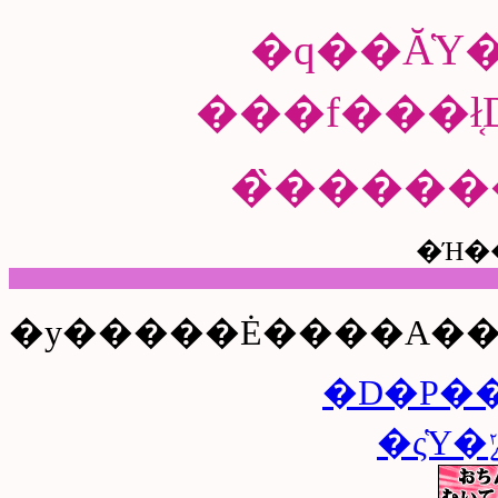
�q��Ă̔Y
���f���ł
�̏����
�Ή�
�y�����Ė����A��
�D�P�