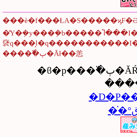
���è�f���ŁA�S�����ϗF
�̔Y�݂�y���݂�b�����Ⴈ���
褎q���̗l�q�����������I�
����߰�ٻ�Ăł��恙
�ϐ�p���߰�ٻ�ĂŔY�݂��ڽ�𔭎U�����Ⴈ!!
���
�D�P�