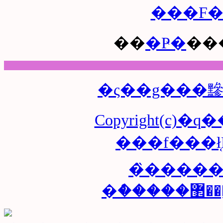
���F�
��
�Ҏ�
��
Copyright(c)
���f���
�̏����