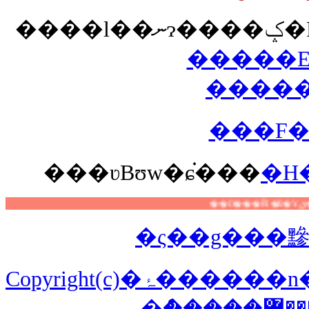
��
�����E
����
���F�
��
�ʋΒʊw�ɕ֗���
�H