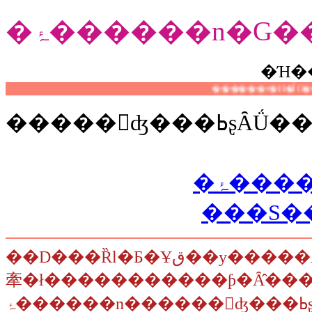
�Ή�
�����󋵕ʤ���ߕʂȂǗ����Ŏg����f�ނ��L�x��ǂ�ȓʂ��́������������
�ۂ��
���S�
��D���Ȑl�Ƃ�Ұق��y�����Ȃ��u���E�ƁE�Ȃ̂������v�ł͗����Ŏg���G�����Ȃ
牽�ł�����������ƥ�Ȃ̂��