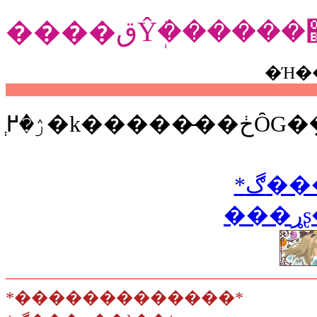
�Ή�
*ڰ�
�
*�������������*