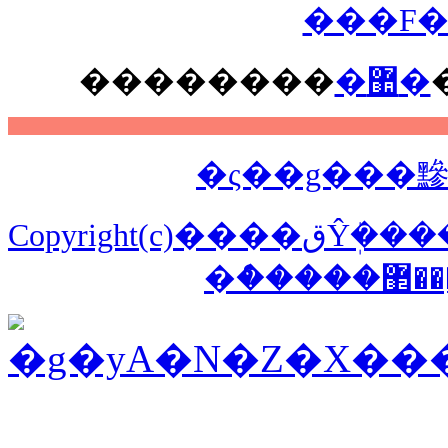
���F�
��
������
�޺�