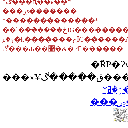
*ڰ���ԥ��è��*
���ړʂ�������
*�������������*
��l�ܲ������ڂȊG�����
ְۯ�ߥ�k�����̵��ڂȊG������
ڰ���Ԃ��޺�&�Ҏ󂪎������
�ȒP�
*
�